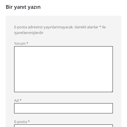
Bir yanıt yazın
E-posta adresiniz yayınlanmayacak.
Gerekli alanlar
*
ile
işaretlenmişlerdir
Yorum
*
Ad
*
E-posta
*