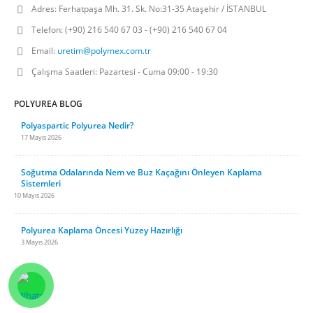
Adres:
Ferhatpaşa Mh. 31. Sk. No:31-35 Ataşehir / İSTANBUL
Telefon:
(+90) 216 540 67 03 - (+90) 216 540 67 04
Email:
uretim@polymex.com.tr
Çalışma Saatleri:
Pazartesi - Cuma 09:00 - 19:30
POLYUREA BLOG
Polyaspartic Polyurea Nedir?
17 Mayıs 2026
Soğutma Odalarında Nem ve Buz Kaçağını Önleyen Kaplama
Sistemleri
10 Mayıs 2026
Polyurea Kaplama Öncesi Yüzey Hazırlığı
3 Mayıs 2026