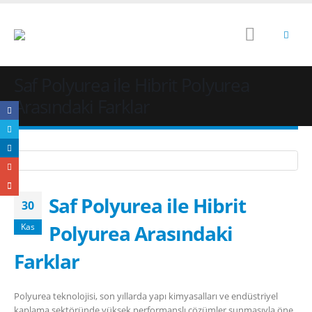
Saf Polyurea ile Hibrit Polyurea
Arasındaki Farklar
Saf Polyurea ile Hibrit
30
Polyurea Arasındaki
Kas
Farklar
Polyurea teknolojisi, son yıllarda yapı kimyasalları ve endüstriyel
kaplama sektöründe yüksek performanslı çözümler sunmasıyla öne