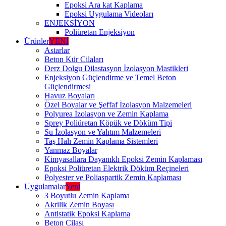
Epoksi Ara kat Kaplama
Epoksi Uygulama Videoları
ENJEKSİYON
Poliüretan Enjeksiyon
Ürünler
YENİ
Astarlar
Beton Kür Cilaları
Derz Dolgu Dilastasyon İzolasyon Mastikleri
Enjeksiyon Güçlendirme ve Temel Beton
Güçlendirmesi
Havuz Boyaları
Özel Boyalar ve Şeffaf İzolasyon Malzemeleri
Polyurea İzolasyon ve Zemin Kaplama
Sprey Poliüretan Köpük ve Döküm Tipi
Su İzolasyon ve Yalıtım Malzemeleri
Taş Halı Zemin Kaplama Sistemleri
Yanmaz Boyalar
Kimyasallara Dayanıklı Epoksi Zemin Kaplaması
Epoksi Poliüretan Elektrik Döküm Reçineleri
Polyester ve Poliaspartik Zemin Kaplaması
Uygulamalar
Yeni
3 Boyutlu Zemin Kaplama
Akrilik Zemin Boyası
Antistatik Epoksi Kaplama
Beton Cilası