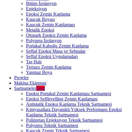
Bitüm İzolasyon
Enjeksiyon
Epoksi Zemin Kaplama
Kauçuk Boyası
Kauçuk Zemin Kaplaması
Metalik Epoksi
Otopark Epoksi Zemin Kaplama
Polyurea İzolasyon
Portakal Kabuğu Zemin Kaplama
Şeffaf Epoksi Masa ve Sehpalar
Şeffaf Epoksi Uygulamaları
Taş Halı
Terrazo Zemin Kaplama
Yanmaz Boya
Projeler
Makina Ekipman
Şartnameler
Yeni
Epoksi Portakal Zemin Kaplaması Şartnamesi
Epoksi Selflevelling Zemin Kaplaması
Antistatik Epoksi Kaplama Teknik Şartnamesi
Kimyasallara Dayanıklı Yüksek Performans Epoksi
Kaplama Teknik Şartnamesi
Poliüretan Enjeksiyon Teknik Şartnamesi
Polyurea Teknik Şartnamesi
Kauçuk Zemin Teknik Şartnamesi