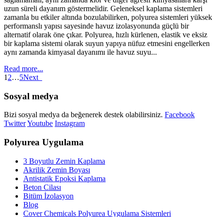
uzun süreli dayanım göstermelidir. Geleneksel kaplama sistemleri
zamanla bu etkiler altında bozulabilirken, polyurea sistemleri yüksek
performanslı yapısı sayesinde havuz izolasyonunda güçlü bir
alternatif olarak öne çıkar. Polyurea, hızlı kürlenen, elastik ve eksiz
bir kaplama sistemi olarak suyun yapıya nüfuz etmesini engellerken
aynı zamanda kimyasal dayanımı ile havuz suyu...
Read more...
1
2
…
5
Next
Sosyal medya
Bizi sosyal medya da beğenerek destek olabilirsiniz.
Facebook
Twitter
Youtube
Instagram
Polyurea Uygulama
3 Boyutlu Zemin Kaplama
Akrilik Zemin Boyası
Antistatik Epoksi Kaplama
Beton Cilası
Bitüm İzolasyon
Blog
Cover Chemicals Polyurea Uygulama Sistemleri