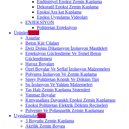
Endüstriyel Epoksi Zemin Kaplama
Dekoratif Epoksi Zemin Kaplama
Epoksi Ara kat Kaplama
Epoksi Uygulama Videoları
ENJEKSİYON
Poliüretan Enjeksiyon
Ürünler
YENİ
Astarlar
Beton Kür Cilaları
Derz Dolgu Dilastasyon İzolasyon Mastikleri
Enjeksiyon Güçlendirme Ve Temel Beton
Güçlendirmesi
Havuz Boyaları
Özel Boyalar Ve Şeffaf İzolasyon Malzemeleri
Polyurea İzolasyon Ve Zemin Kaplama
Sprey Poliüretan Köpük Ve Döküm Tipi
Su İzolasyon Ve Yalıtım Malzemeleri
Taş Halı Zemin Kaplama Sistemleri
Yanmaz Boyalar
Kimyasallara Dayanıklı Epoksi Zemin Kaplaması
Epoksi Poliüretan Elektrik Döküm Reçineleri
Polyester Ve Poliaspartik Zemin Kaplaması
Uygulamalar
Yeni
3 Boyutlu Zemin Kaplama
Akrilik Zemin Boyası