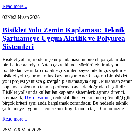
Read more...
02
Nis
2 Nisan 2026
Bisiklet Yolu Zemin Kaplaması: Teknik
Şartnameye Uygun Akrilik ve Polyurea
Sistemleri
Bisiklet yolları, modern şehir planlamasının önemli parçalarından
biri haline gelmiştir. Artan çevre bilinci, sürdürülebilir ulaşım
politikaları ve mikro mobilite çözümleri sayesinde birçok şehirde
bisiklet yolu yatırımları hız kazanmıştır. Ancak başarılı bir bisiklet
yolu projesi yalnızca güzergâh planlamasıyla değil, kullanılan zemin
kaplama sisteminin teknik performansıyla da doğrudan ilişkilidir.
Bisiklet yollarında kullanılan kaplama sistemleri; aşınma direnci,
kaymazlık,
UV dayanımı
, renk stabilitesi ve kullanıcı güvenliği gibi
birçok kriteri aynı anda karşılamak zorundadır. Bu nedenle teknik
şartnameye uygun sistem seçimi büyük önem taşır. Günümüzde...
Read more...
26
Mar
26 Mart 2026