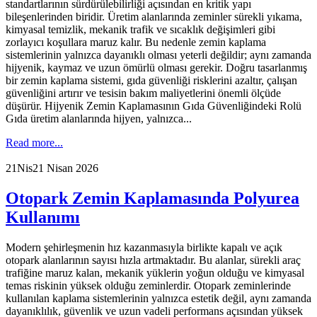
standartlarının sürdürülebilirliği açısından en kritik yapı
bileşenlerinden biridir. Üretim alanlarında zeminler sürekli yıkama,
kimyasal temizlik, mekanik trafik ve sıcaklık değişimleri gibi
zorlayıcı koşullara maruz kalır. Bu nedenle zemin kaplama
sistemlerinin yalnızca dayanıklı olması yeterli değildir; aynı zamanda
hijyenik, kaymaz ve uzun ömürlü olması gerekir. Doğru tasarlanmış
bir zemin kaplama sistemi, gıda güvenliği risklerini azaltır, çalışan
güvenliğini artırır ve tesisin bakım maliyetlerini önemli ölçüde
düşürür. Hijyenik Zemin Kaplamasının Gıda Güvenliğindeki Rolü
Gıda üretim alanlarında hijyen, yalnızca...
Read more...
21
Nis
21 Nisan 2026
Otopark Zemin Kaplamasında Polyurea
Kullanımı
Modern şehirleşmenin hız kazanmasıyla birlikte kapalı ve açık
otopark alanlarının sayısı hızla artmaktadır. Bu alanlar, sürekli araç
trafiğine maruz kalan, mekanik yüklerin yoğun olduğu ve kimyasal
temas riskinin yüksek olduğu zeminlerdir. Otopark zeminlerinde
kullanılan kaplama sistemlerinin yalnızca estetik değil, aynı zamanda
dayanıklılık, güvenlik ve uzun vadeli performans açısından yüksek