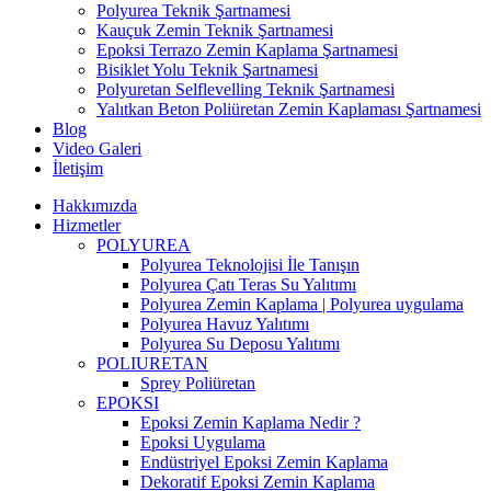
Polyurea Teknik Şartnamesi
Kauçuk Zemin Teknik Şartnamesi
Epoksi Terrazo Zemin Kaplama Şartnamesi
Bisiklet Yolu Teknik Şartnamesi
Polyuretan Selflevelling Teknik Şartnamesi
Yalıtkan Beton Poliüretan Zemin Kaplaması Şartnamesi
Blog
Video Galeri
İletişim
Hakkımızda
Hizmetler
POLYUREA
Polyurea Teknolojisi İle Tanışın
Polyurea Çatı Teras Su Yalıtımı
Polyurea Zemin Kaplama | Polyurea uygulama
Polyurea Havuz Yalıtımı
Polyurea Su Deposu Yalıtımı
POLIURETAN
Sprey Poliüretan
EPOKSI
Epoksi Zemin Kaplama Nedir ?
Epoksi Uygulama
Endüstriyel Epoksi Zemin Kaplama
Dekoratif Epoksi Zemin Kaplama