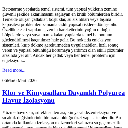
Betonarme yapılarda temel sistemi, tüm yapısal yüklerin zemine
güvenli şekilde aktarılmasını sağlayan en kritik bölümlerden biridir.
Temelde oluşan çatlaklar, boşluklar, su sızıntıları veya taşıma
kapasitesi problemleri zamanla ciddi yapısal risklere dönüşebilir.
Özellikle eski yapılarda, zemin hareketlerinin yoğun olduğu
bölgelerde veya suya maruz kalan yapılarda temel betonunun
güçlendirilmesi kaçınılmaz hale gelir. Bu noktada enjeksiyon
sistemleri, kırıp dökme gerektirmeden uygulanabilen, hızlı sonuç
veren ve yapısal bütünlüğü korumaya yardımcı olan etkili çözümler
arasında yer alır. Ancak her çatlak veya her temel problemi için
enjeksiyon...
Read more...
06
Mar
6 Mart 2026
Klor ve Kimyasallara Dayanıklı Polyurea
Havuz İzolasyonu
Yüzme havuzları, sürekli su teması, kimyasal dezenfeksiyon ve
sıcaklık değişimlerinin bir arada olduğu özel yapı sistemleridir. Bu
ortamda kullanılan izolasyon malzemeleri yalnızca su geçirmezlik
sağlamamalı, aynı zamanda klor ve diğer agresif kimyasallara karşı