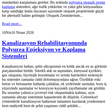
standartları karşılaması gerekir. Bu noktada
polyurea otopark zemin
kaplama
sistemleri, ağır trafik yüklerine ve yakıt gibi kimyasallara
karşı sunduğu üstün dayanım sayesinde otopark projelerinde güçlü
bir alternatif haline gelmiştir. Otopark Zeminlerinin...
Read more...
16
Nis
16 Nisan 2026
Kanalizasyon Rehabilitasyonunda
Polyurea Enjeksiyon ve Kaplama
Sistemleri
Kanalizasyon hatları, şehir altyapısının en kritik ancak en az görünür
parçalarından biridir. Sürekli atık su taşımaları, kimyasal içerikler,
gaz oluşumu, biyolojik bozulmalar ve zemin hareketleri nedeniyle
bu sistemler zamanla ciddi deformasyonlara uğrar. Özellikle eski
beton ve betonarme hatlarda çatlaklar, ek yerlerinde sızmalar, boru iç
yüzeyinde aşınmalar ve korozyon kaynaklı zayıflamalar sık görülür.
Bu sorunlar yalnızca çevresel risk oluşturmakla kalmaz, aynı
zamanda altyapı sisteminin kapasitesini de düşürür. Geleneksel
yöntemlerle kanalizasyon hatlarının tamamen kazılarak yenilenmesi
hem maliyetli hem de şehir yaşamını ciddi şekilde...