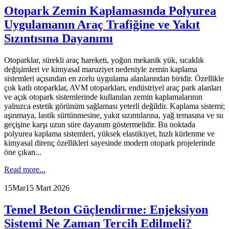
Otopark Zemin Kaplamasında Polyurea
Uygulamanın Araç Trafiğine ve Yakıt
Sızıntısına Dayanımı
Otoparklar, sürekli araç hareketi, yoğun mekanik yük, sıcaklık
değişimleri ve kimyasal maruziyet nedeniyle zemin kaplama
sistemleri açısından en zorlu uygulama alanlarından biridir. Özellikle
çok katlı otoparklar, AVM otoparkları, endüstriyel araç park alanları
ve açık otopark sistemlerinde kullanılan zemin kaplamalarının
yalnızca estetik görünüm sağlaması yeterli değildir. Kaplama sistemi;
aşınmaya, lastik sürtünmesine, yakıt sızıntılarına, yağ temasına ve su
geçişine karşı uzun süre dayanım göstermelidir. Bu noktada
polyurea kaplama sistemleri, yüksek elastikiyet, hızlı kürlenme ve
kimyasal direnç özellikleri sayesinde modern otopark projelerinde
öne çıkan...
Read more...
15
Mar
15 Mart 2026
Temel Beton Güçlendirme: Enjeksiyon
Sistemi Ne Zaman Tercih Edilmeli?