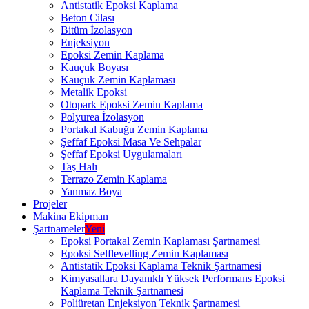
Antistatik Epoksi Kaplama
Beton Cilası
Bitüm İzolasyon
Enjeksiyon
Epoksi Zemin Kaplama
Kauçuk Boyası
Kauçuk Zemin Kaplaması
Metalik Epoksi
Otopark Epoksi Zemin Kaplama
Polyurea İzolasyon
Portakal Kabuğu Zemin Kaplama
Şeffaf Epoksi Masa Ve Sehpalar
Şeffaf Epoksi Uygulamaları
Taş Halı
Terrazo Zemin Kaplama
Yanmaz Boya
Projeler
Makina Ekipman
Şartnameler
Yeni
Epoksi Portakal Zemin Kaplaması Şartnamesi
Epoksi Selflevelling Zemin Kaplaması
Antistatik Epoksi Kaplama Teknik Şartnamesi
Kimyasallara Dayanıklı Yüksek Performans Epoksi
Kaplama Teknik Şartnamesi
Poliüretan Enjeksiyon Teknik Şartnamesi