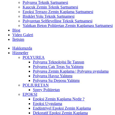
Polyurea Teknik Şartnamesi
Kauçuk Zemin Teknik Şartnamesi
Epoksi Terrazo Zemin Kaplama Şartnamesi
Bisiklet Yolu Teknik Şartnamesi
Polyuretan Selflevelling Teknik Şartnamesi
Yalıtkan Beton Poliüretan Zemin Kaplaması Şartnamesi
Blog
Video Galeri
İletişim
Hakkımızda
Hizmetler
POLYUREA
Polyurea Teknolojisi İle Tanışın
Polyurea Çatı Teras Su Yalıtımı
Polyurea Zemin Kaplama | Polyurea uygulama
Polyurea Havuz Yalıtımı
Polyurea Su Deposu Yalıtımı
POLIURETAN
Sprey Poliüretan
EPOKSI
Epoksi Zemin Kaplama Nedir ?
Epoksi Uygulama
Endüstriyel Epoksi Zemin Kaplama
Dekoratif Epoksi Zemin Kaplama