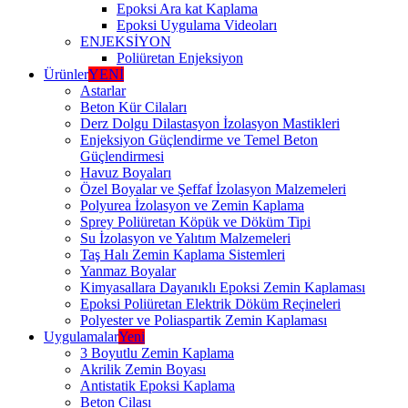
Epoksi Ara kat Kaplama
Epoksi Uygulama Videoları
ENJEKSİYON
Poliüretan Enjeksiyon
Ürünler
YENİ
Astarlar
Beton Kür Cilaları
Derz Dolgu Dilastasyon İzolasyon Mastikleri
Enjeksiyon Güçlendirme ve Temel Beton
Güçlendirmesi
Havuz Boyaları
Özel Boyalar ve Şeffaf İzolasyon Malzemeleri
Polyurea İzolasyon ve Zemin Kaplama
Sprey Poliüretan Köpük ve Döküm Tipi
Su İzolasyon ve Yalıtım Malzemeleri
Taş Halı Zemin Kaplama Sistemleri
Yanmaz Boyalar
Kimyasallara Dayanıklı Epoksi Zemin Kaplaması
Epoksi Poliüretan Elektrik Döküm Reçineleri
Polyester ve Poliaspartik Zemin Kaplaması
Uygulamalar
Yeni
3 Boyutlu Zemin Kaplama
Akrilik Zemin Boyası
Antistatik Epoksi Kaplama
Beton Cilası