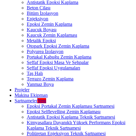
Antistatik Epoksi Kaplama
Beton Cilası
Bitüm İzolasyon
Enjeksiyon
Epoksi Zemin Kaplama
Kauçuk Boyası
Kauçuk Zemin Kaplaması
Metalik Epoksi
Otopark Epoksi Zemin Kaplama
Polyurea İzolasyon
Portakal Kabuğu Zemin Kaplama
Şeffaf Epoksi Masa Ve Sehpalar
Şeffaf Epoksi Uygulamaları
Taş Halı
Terrazo Zemin Kaplama
Yanmaz Boya
Projeler
Makina Ekipman
Şartnameler
Yeni
Epoksi Portakal Zemin Kaplaması Şartnamesi
Epoksi Selflevelling Zemin Kaplaması
Antistatik Epoksi Kaplama Teknik Şartnamesi
Kimyasallara Dayanıklı Yüksek Performans Epoksi
Kaplama Teknik Şartnamesi
Poliüretan Enjeksiyon Teknik Şartnamesi