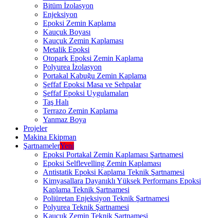
Bitüm İzolasyon
Enjeksiyon
Epoksi Zemin Kaplama
Kauçuk Boyası
Kauçuk Zemin Kaplaması
Metalik Epoksi
Otopark Epoksi Zemin Kaplama
Polyurea İzolasyon
Portakal Kabuğu Zemin Kaplama
Şeffaf Epoksi Masa ve Sehpalar
Şeffaf Epoksi Uygulamaları
Taş Halı
Terrazo Zemin Kaplama
Yanmaz Boya
Projeler
Makina Ekipman
Şartnameler
Yeni
Epoksi Portakal Zemin Kaplaması Şartnamesi
Epoksi Selflevelling Zemin Kaplaması
Antistatik Epoksi Kaplama Teknik Şartnamesi
Kimyasallara Dayanıklı Yüksek Performans Epoksi
Kaplama Teknik Şartnamesi
Poliüretan Enjeksiyon Teknik Şartnamesi
Polyurea Teknik Şartnamesi
Kauçuk Zemin Teknik Şartnamesi