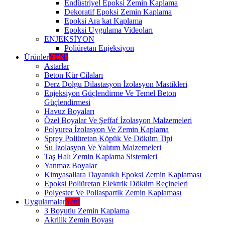
Endüstriyel Epoksi Zemin Kaplama
Dekoratif Epoksi Zemin Kaplama
Epoksi Ara kat Kaplama
Epoksi Uygulama Videoları
ENJEKSİYON
Poliüretan Enjeksiyon
Ürünler
YENİ
Astarlar
Beton Kür Cilaları
Derz Dolgu Dilastasyon İzolasyon Mastikleri
Enjeksiyon Güçlendirme Ve Temel Beton
Güçlendirmesi
Havuz Boyaları
Özel Boyalar Ve Şeffaf İzolasyon Malzemeleri
Polyurea İzolasyon Ve Zemin Kaplama
Sprey Poliüretan Köpük Ve Döküm Tipi
Su İzolasyon Ve Yalıtım Malzemeleri
Taş Halı Zemin Kaplama Sistemleri
Yanmaz Boyalar
Kimyasallara Dayanıklı Epoksi Zemin Kaplaması
Epoksi Poliüretan Elektrik Döküm Reçineleri
Polyester Ve Poliaspartik Zemin Kaplaması
Uygulamalar
Yeni
3 Boyutlu Zemin Kaplama
Akrilik Zemin Boyası