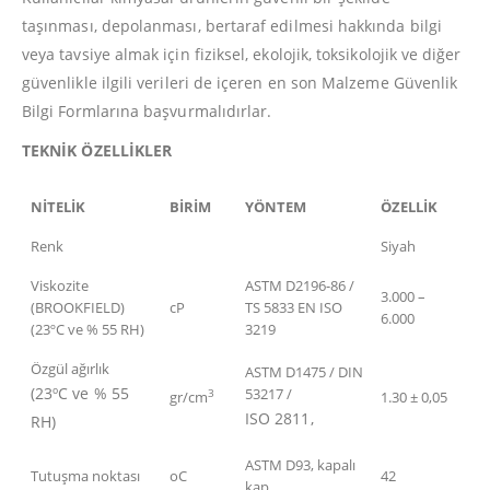
taşınması, depolanması, bertaraf edilmesi hakkında bilgi
veya tavsiye almak için fiziksel, ekolojik, toksikolojik ve diğer
güvenlikle ilgili verileri de içeren en son Malzeme Güvenlik
Bilgi Formlarına başvurmalıdırlar.
TEKNİK ÖZELLİKLER
NİTELİK
BİRİM
YÖNTEM
ÖZELLİK
Renk
Siyah
Viskozite
ASTM D2196-86 /
3.000 –
(BROOKFIELD)
cP
TS 5833 EN ISO
6.000
(23ºC ve % 55 RH)
3219
Özgül ağırlık
ASTM D1475 / DIN
(23ºC ve % 55
53217 /
3
gr/cm
1.30 ± 0,05
ISO 2811,
RH)
ASTM D93, kapalı
Tutuşma noktası
oC
42
kap