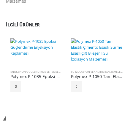
Malzemesi
İLGILI ÜRÜNLER
ENJEKSIYON GÜÇLENDIRME VE TEMEL BETON GÜÇLENDIRMESI
,
SU İZOLASYON VE YALITIM MAL
SU İZOLASYON VE YALITIM MALZEMELERI
Polymex P-1035 Epoksi Güçlendirme Enjeksiyon Kaplaması
Polymex P-1050 Tam Elastik Çimento Esaslı, Sürme Esaslı Çift Bileşenli Su İzolasyon Malzemesi
Polymex Kimya