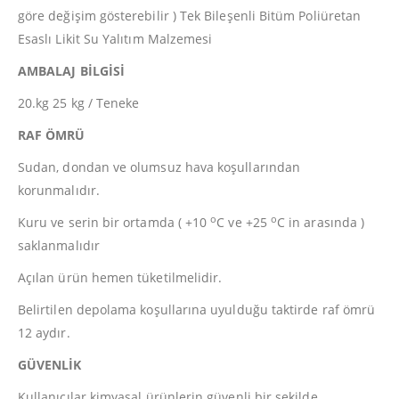
göre değişim gösterebilir ) Tek Bileşenli Bitüm Poliüretan
Esaslı Likit Su Yalıtım Malzemesi
AMBALAJ BİLGİSİ
20.kg 25 kg / Teneke
RAF ÖMRÜ
Sudan, dondan ve olumsuz hava koşullarından
korunmalıdır.
o
o
Kuru ve serin bir ortamda ( +10
C ve +25
C in arasında )
saklanmalıdır
Açılan ürün hemen tüketilmelidir.
Belirtilen depolama koşullarına uyulduğu taktirde raf ömrü
12 aydır.
GÜVENLİK
Kullanıcılar kimyasal ürünlerin güvenli bir şekilde