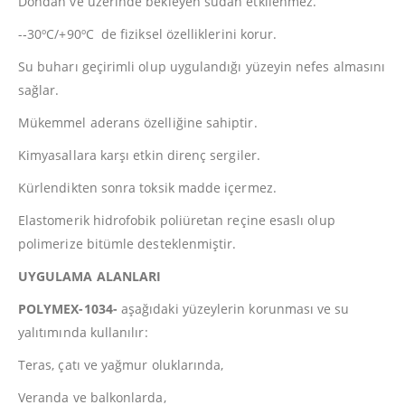
Dondan ve üzerinde bekleyen sudan etkilenmez.
-­‐30ºC/+90ºC de fiziksel özelliklerini korur.
Su buharı geçirimli olup uygulandığı yüzeyin nefes almasını
sağlar.
Mükemmel aderans özelliğine sahiptir.
Kimyasallara karşı etkin direnç sergiler.
Kürlendikten sonra toksik madde içermez.
Elastomerik hidrofobik poliüretan reçine esaslı olup
polimerize bitümle desteklenmiştir.
UYGULAMA ALANLARI
POLYMEX-1034-
aşağıdaki yüzeylerin korunması ve su
yalıtımında kullanılır:
Teras, çatı ve yağmur oluklarında,
Veranda ve balkonlarda,