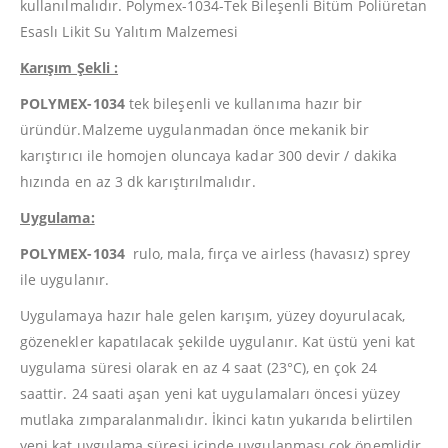
kullanılmalıdır. Polymex-1034-Tek Bileşenli Bitüm Poliüretan
Esaslı Likit Su Yalıtım Malzemesi
Karışım Şekli :
POLYMEX-1034
tek bileşenli ve kullanıma hazır bir
üründür.Malzeme uygulanmadan önce mekanik bir
karıştırıcı ile homojen oluncaya kadar 300 devir / dakika
hızında en az 3 dk karıştırılmalıdır.
Uygulama:
POLYMEX-1034
rulo, mala, fırça ve airless (havasız) sprey
ile uygulanır.
Uygulamaya hazır hale gelen karışım, yüzey doyurulacak,
gözenekler kapatılacak şekilde uygulanır. Kat üstü yeni kat
uygulama süresi olarak en az 4 saat (23°C), en çok 24
saattir. 24 saati aşan yeni kat uygulamaları öncesi yüzey
mutlaka zımparalanmalıdır. İkinci katın yukarıda belirtilen
yeni kat uygulama süresi içinde uygulanması çok önemlidir.