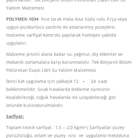
Yalıtım Malzemesi
POLYMEX-1034
İnce tarak mala, kısa tüylü rulo, fırça veya
uygun püskürtücü yardımı ile astarlanmış yüzeylere,
malzeme sarfiyat kontrolü yapılarak homojen şakilde
uygulanır.
Malzeme prizini alana kadar su, yağmur, dış etkenler ve
mekanik zorlamalara karşı korunmalıdır. Tek Bileşenli Bitüm
Poliüretan Esaslı Likit Su Yalıtım Malzemesi
İkinci kat uygulama için yaklaşık 12
–
24 saat
beklenmelidir. Sıcak havalarda bekleme süresinin
kısalabileceği, soğuk havalarda ise uzayabileceği göz
önünde bulundurulmalıdır.
Sarfiyat:
Toplam teorik sarfiyat : 1,5 -­‐ 2,0 kg/m² ( Sarfiyatlar yüzey
pürüzlülüğü, ortam ve yüzey ısısı ve uygulama metoduna