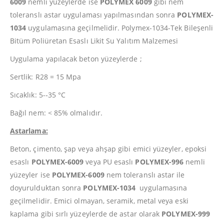
6009
nemli yüzeylerde ise
POLYMEX 6009
gibi nem
toleranslı astar uygulaması yapılmasından sonra
POLYMEX-
1034
uygulamasına geçilmelidir. Polymex-1034-Tek Bileşenli
Bitüm Poliüretan Esaslı Likit Su Yalıtım Malzemesi
Uygulama yapılacak beton yüzeylerde ;
Sertlik: R28 = 15 Mpa
Sıcaklık: 5-­‐35 °C
Bağıl nem: < 85% olmalıdır.
Astarlama:
Beton, çimento, şap veya ahşap gibi emici yüzeyler, epoksi
esaslı
POLYMEX-6009
veya PU esaslı
POLYMEX-996
nemli
yüzeyler ise
POLYMEX-6009
nem toleranslı astar ile
doyurulduktan sonra
POLYMEX-1034
uygulamasına
geçilmelidir. Emici olmayan, seramik, metal veya eski
kaplama gibi sırlı yüzeylerde de astar olarak
POLYMEX-999