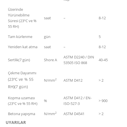
Üzerinde
Yürünebilme
saat
–
8-12
Süresi (23ºC ve %
55 RH)
Tam kürlenme
gün
5
Yeniden kat atma
saat
–
8-12
ASTM D2240 / DIN
Sertlik(7 gün)
Shore A
40-45
53505 ISO 868
Çekme Dayanımı
(23ºC ve % 55
2
N/mm
ASTM D412
> 2
RH)(7 gün)
Kopma uzaması
ASTM D412 / EN-
%
> 900
(23ºC ve % 55 RH)
ISO-527-3
2
Betona yapışma
N/mm
ASTM D4541
> 2
UYARILAR