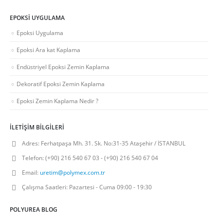
EPOKSI UYGULAMA
Epoksi Uygulama
Epoksi Ara kat Kaplama
Endüstriyel Epoksi Zemin Kaplama
Dekoratif Epoksi Zemin Kaplama
Epoksi Zemin Kaplama Nedir ?
İLETIŞIM BILGILERI
Adres:
Ferhatpaşa Mh. 31. Sk. No:31-35 Ataşehir / İSTANBUL
Telefon:
(+90) 216 540 67 03 - (+90) 216 540 67 04
Email:
uretim@polymex.com.tr
Çalışma Saatleri:
Pazartesi - Cuma 09:00 - 19:30
POLYUREA BLOG