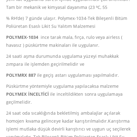
Tam bir mekanik ve kimyasal dayanıma (23 ⁰C, 55
% RH’de) 7 günde ulaşır. Polymex-1034-Tek Bileşenli Bitüm
Poliüretan Esaslı Likit Su Yalıtım Malzemesi
POLYMEX-1034
ince tarak mala, fırça, rulo veya airless (
havasız ) püskürtme makinaları ile uygulanır.
24 saati aşma durumunda uygulama yüzeyi muhakkak
zımpara ile işlemden geçirilmelidir ve
POLYMRX 887
ile geçiş astarı uygulaması yapılmalıdır.
Püskürtme yöntemiyle uygulama yapılacaksa malzeme
POLYMEX İNCELTİCİ
ile inceltildikten sonra uygulamaya
geçilmelidir.
24 saat oda sıcaklığında bekletilmiş ambalajlar açılarak
homojen kıvama gelinceye kadar karıştırılmalıdır.Karıştırma
işlemi mutlaka düşük devirli karıştırıcı ve uygun uç seçilerek
yapılmalıdır. Tek Bileşenli Bitüm Poliüretan Esaslı Likit Su