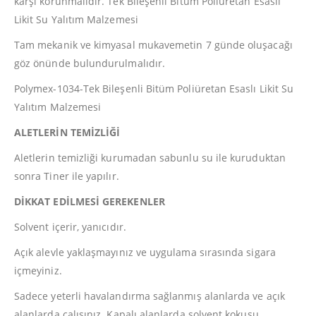
karşı korunmalıdır. Tek Bileşenli Bitüm Poliüretan Esaslı
Likit Su Yalıtım Malzemesi
Tam mekanik ve kimyasal mukavemetin 7 günde oluşacağı
göz önünde bulundurulmalıdır.
Polymex-1034-Tek Bileşenli Bitüm Poliüretan Esaslı Likit Su
Yalıtım Malzemesi
ALETLERİN TEMİZLİĞİ
Aletlerin temizliği kurumadan sabunlu su ile kuruduktan
sonra Tiner ile yapılır.
DİKKAT EDİLMESİ GEREKENLER
Solvent içerir, yanıcıdır.
Açık alevle yaklaşmayınız ve uygulama sırasında sigara
içmeyiniz.
Sadece yeterli havalandırma sağlanmış alanlarda ve açık
alanlarda çalışınız. Kapalı alanlarda solvent kokusu