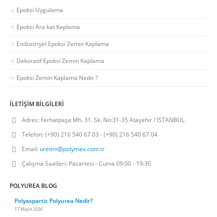
Epoksi Uygulama
Epoksi Ara kat Kaplama
Endüstriyel Epoksi Zemin Kaplama
Dekoratif Epoksi Zemin Kaplama
Epoksi Zemin Kaplama Nedir ?
İLETIŞIM BILGILERI
Adres:
Ferhatpaşa Mh. 31. Sk. No:31-35 Ataşehir / İSTANBUL
Telefon:
(+90) 216 540 67 03 - (+90) 216 540 67 04
Email:
uretim@polymex.com.tr
Çalışma Saatleri:
Pazartesi - Cuma 09:00 - 19:30
POLYUREA BLOG
Polyaspartic Polyurea Nedir?
17 Mayıs 2026