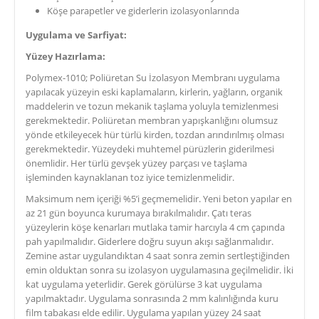
Köşe parapetler ve giderlerin izolasyonlarında
Uygulama ve Sarfiyat:
Yüzey Hazırlama:
Polymex-1010; Poliüretan Su İzolasyon Membranı uygulama
yapılacak yüzeyin eski kaplamaların, kirlerin, yağların, organik
maddelerin ve tozun mekanik taşlama yoluyla temizlenmesi
gerekmektedir. Poliüretan membran yapışkanlığını olumsuz
yönde etkileyecek hür türlü kirden, tozdan arındırılmış olması
gerekmektedir. Yüzeydeki muhtemel pürüzlerin giderilmesi
önemlidir. Her türlü gevşek yüzey parçası ve taşlama
işleminden kaynaklanan toz iyice temizlenmelidir.
Maksimum nem içeriği %5’i geçmemelidir. Yeni beton yapılar en
az 21 gün boyunca kurumaya bırakılmalıdır. Çatı teras
yüzeylerin köşe kenarları mutlaka tamir harcıyla 4 cm çapında
pah yapılmalıdır. Giderlere doğru suyun akışı sağlanmalıdır.
Zemine astar uygulandıktan 4 saat sonra zemin sertleştiğinden
emin olduktan sonra su izolasyon uygulamasına geçilmelidir. İki
kat uygulama yeterlidir. Gerek görülürse 3 kat uygulama
yapılmaktadır. Uygulama sonrasında 2 mm kalınlığında kuru
film tabakası elde edilir. Uygulama yapılan yüzey 24 saat