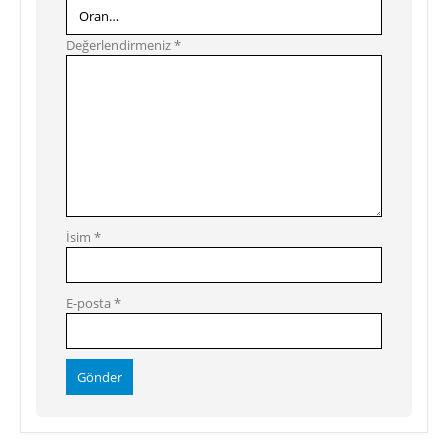
Değerlendirmeniz
*
İsim
*
E-posta
*