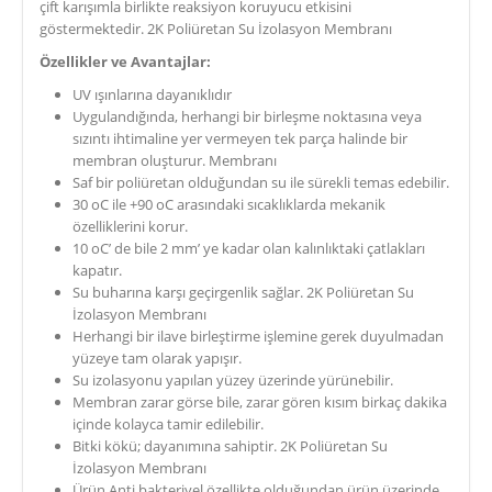
çift karışımla birlikte reaksiyon koruyucu etkisini
göstermektedir. 2K Poliüretan Su İzolasyon Membranı
Özellikler ve Avantajlar:
UV ışınlarına dayanıklıdır
Uygulandığında, herhangi bir birleşme noktasına veya
sızıntı ihtimaline yer vermeyen tek parça halinde bir
membran oluşturur. Membranı
Saf bir poliüretan olduğundan su ile sürekli temas edebilir.
30 oC ile +90 oC arasındaki sıcaklıklarda mekanik
özelliklerini korur.
10 oC’ de bile 2 mm’ ye kadar olan kalınlıktaki çatlakları
kapatır.
Su buharına karşı geçirgenlik sağlar. 2K Poliüretan Su
İzolasyon Membranı
Herhangi bir ilave birleştirme işlemine gerek duyulmadan
yüzeye tam olarak yapışır.
Su izolasyonu yapılan yüzey üzerinde yürünebilir.
Membran zarar görse bile, zarar gören kısım birkaç dakika
içinde kolayca tamir edilebilir.
Bitki kökü; dayanımına sahiptir. 2K Poliüretan Su
İzolasyon Membranı
Ürün Anti bakteriyel özellikte olduğundan ürün üzerinde