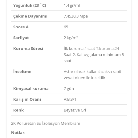
Yoğunluk (23 ˚C)
1,4 gr/ml
Çekme Dayanımı
7,45±0,3 Mpa
Shore A
65
Sarfiyat
2 kg/m²
Kuruma Süresi
İlk kuruma:4 saat T.kuruma:24
Saat 2. Kat uygulama minimum 8
saat
İnceltme
Astar olarak kullanılacaksa rapit
veya toluen ile inceltilir.
Kimyasal kuruma
7 gün
Karışım Oranı
A:B:3/1
Renk
Beyaz ve Gri
2K Poliüretan Su İzolasyon Membranı
Notlar: