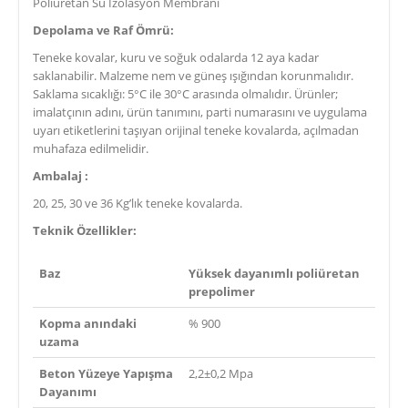
Poliüretan Su İzolasyon Membranı
Depolama ve Raf Ömrü:
Teneke kovalar, kuru ve soğuk odalarda 12 aya kadar
saklanabilir. Malzeme nem ve güneş ışığından korunmalıdır.
Saklama sıcaklığı: 5°C ile 30°C arasında olmalıdır. Ürünler;
imalatçının adını, ürün tanımını, parti numarasını ve uygulama
uyarı etiketlerini taşıyan orijinal teneke kovalarda, açılmadan
muhafaza edilmelidir.
Ambalaj :
20, 25, 30 ve 36 Kg’lık teneke kovalarda.
Teknik Özellikler:
Baz
Yüksek dayanımlı poliüretan
prepolimer
Kopma anındaki
% 900
uzama
Beton Yüzeye Yapışma
2,2±0,2 Mpa
Dayanımı