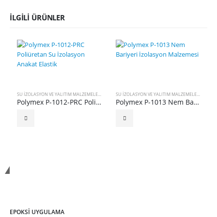
İLGILI ÜRÜNLER
SU İZOLASYON VE YALITIM MALZEMELERI
SU İZOLASYON VE YALITIM MALZEMELERI
Polymex P-1012-PRC Poliüretan Su İzolasyon Anakat Elastik
Polymex P-1013 Nem Bariyeri İzolasyon Malzemesi
Polymex Kimya
EPOKSI UYGULAMA