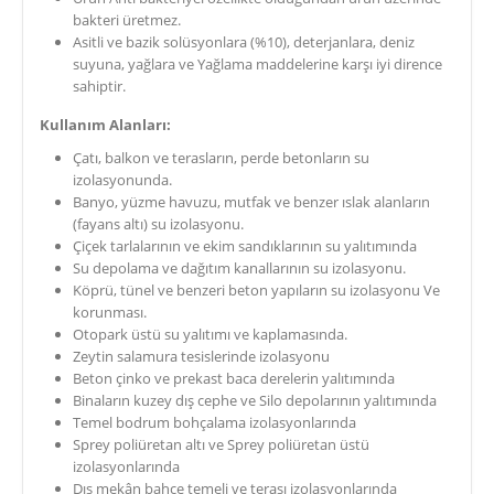
bakteri üretmez.
Asitli ve bazik solüsyonlara (%10), deterjanlara, deniz
suyuna, yağlara ve Yağlama maddelerine karşı iyi dirence
sahiptir.
Kullanım Alanları:
Çatı, balkon ve terasların, perde betonların su
izolasyonunda.
Banyo, yüzme havuzu, mutfak ve benzer ıslak alanların
(fayans altı) su izolasyonu.
Çiçek tarlalarının ve ekim sandıklarının su yalıtımında
Su depolama ve dağıtım kanallarının su izolasyonu.
Köprü, tünel ve benzeri beton yapıların su izolasyonu Ve
korunması.
Otopark üstü su yalıtımı ve kaplamasında.
Zeytin salamura tesislerinde izolasyonu
Beton çinko ve prekast baca derelerin yalıtımında
Binaların kuzey dış cephe ve Silo depolarının yalıtımında
Temel bodrum bohçalama izolasyonlarında
Sprey poliüretan altı ve Sprey poliüretan üstü
izolasyonlarında
Dış mekân bahçe temeli ve terası izolasyonlarında