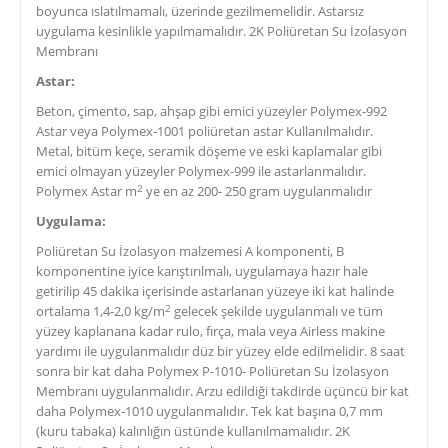
boyunca ıslatılmamalı, üzerinde gezilmemelidir. Astarsız
uygulama kesinlikle yapılmamalıdır. 2K Poliüretan Su İzolasyon
Membranı
Astar:
Beton, çimento, sap, ahşap gibi emici yüzeyler Polymex-992
Astar veya Polymex-1001 poliüretan astar Kullanılmalıdır.
Metal, bitüm keçe, seramik döşeme ve eski kaplamalar gibi
emici olmayan yüzeyler Polymex-999 ile astarlanmalıdır.
2
Polymex Astar m
ye en az 200- 250 gram uygulanmalıdır
Uygulama:
Poliüretan Su İzolasyon malzemesi A komponenti, B
komponentine iyice karıştırılmalı, uygulamaya hazır hale
getirilip 45 dakika içerisinde astarlanan yüzeye iki kat halinde
2
ortalama 1,4-2,0 kg/m
gelecek şekilde uygulanmalı ve tüm
yüzey kaplanana kadar rulo, fırça, mala veya Airless makine
yardımı ile uygulanmalıdır düz bir yüzey elde edilmelidir. 8 saat
sonra bir kat daha Polymex P-1010- Poliüretan Su İzolasyon
Membranı uygulanmalıdır. Arzu edildiği takdirde üçüncü bir kat
daha Polymex-1010 uygulanmalıdır. Tek kat başına 0,7 mm
(kuru tabaka) kalınlığın üstünde kullanılmamalıdır. 2K