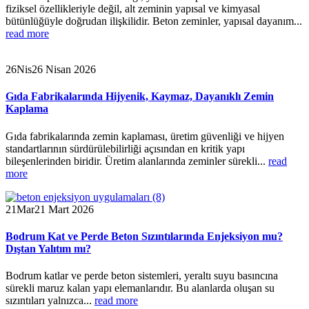
fiziksel özellikleriyle değil, alt zeminin yapısal ve kimyasal
bütünlüğüyle doğrudan ilişkilidir. Beton zeminler, yapısal dayanım...
read more
26
Nis
26 Nisan 2026
Gıda Fabrikalarında Hijyenik, Kaymaz, Dayanıklı Zemin
Kaplama
Gıda fabrikalarında zemin kaplaması, üretim güvenliği ve hijyen
standartlarının sürdürülebilirliği açısından en kritik yapı
bileşenlerinden biridir. Üretim alanlarında zeminler sürekli...
read
more
21
Mar
21 Mart 2026
Bodrum Kat ve Perde Beton Sızıntılarında Enjeksiyon mu?
Dıştan Yalıtım mı?
Bodrum katlar ve perde beton sistemleri, yeraltı suyu basıncına
sürekli maruz kalan yapı elemanlarıdır. Bu alanlarda oluşan su
sızıntıları yalnızca...
read more