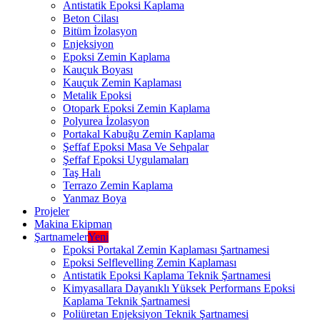
Antistatik Epoksi Kaplama
Beton Cilası
Bitüm İzolasyon
Enjeksiyon
Epoksi Zemin Kaplama
Kauçuk Boyası
Kauçuk Zemin Kaplaması
Metalik Epoksi
Otopark Epoksi Zemin Kaplama
Polyurea İzolasyon
Portakal Kabuğu Zemin Kaplama
Şeffaf Epoksi Masa Ve Sehpalar
Şeffaf Epoksi Uygulamaları
Taş Halı
Terrazo Zemin Kaplama
Yanmaz Boya
Projeler
Makina Ekipman
Şartnameler
Yeni
Epoksi Portakal Zemin Kaplaması Şartnamesi
Epoksi Selflevelling Zemin Kaplaması
Antistatik Epoksi Kaplama Teknik Şartnamesi
Kimyasallara Dayanıklı Yüksek Performans Epoksi
Kaplama Teknik Şartnamesi
Poliüretan Enjeksiyon Teknik Şartnamesi