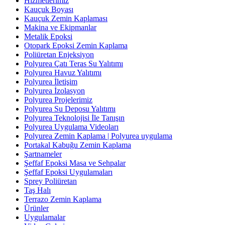
Hizmetlerimiz
Kauçuk Boyası
Kauçuk Zemin Kaplaması
Makina ve Ekipmanlar
Metalik Epoksi
Otopark Epoksi Zemin Kaplama
Poliüretan Enjeksiyon
Polyurea Çatı Teras Su Yalıtımı
Polyurea Havuz Yalıtımı
Polyurea İletişim
Polyurea İzolasyon
Polyurea Projelerimiz
Polyurea Su Deposu Yalıtımı
Polyurea Teknolojisi İle Tanışın
Polyurea Uygulama Videoları
Polyurea Zemin Kaplama | Polyurea uygulama
Portakal Kabuğu Zemin Kaplama
Şartnameler
Şeffaf Epoksi Masa ve Sehpalar
Şeffaf Epoksi Uygulamaları
Sprey Poliüretan
Taş Halı
Terrazo Zemin Kaplama
Ürünler
Uygulamalar