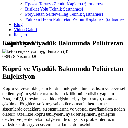
Epoksi Terrazo Zemin Kaplama Şartnamesi
Bisiklet Yolu Teknik Şartnamesi
Polyuretan Selflevelling Teknik Şartnamesi
Yalıtkan Beton Poliüretan Zemin Kaplaması Şartnamesi
Blog
Video Galeri
İletişim
Köprü ve Viyadük Bakımında Poliüretan Enjeksiyon
08
Nis
8 Nisan 2026
Köprü ve Viyadük Bakımında Poliüretan
Enjeksiyon
Köprü ve viyadükler, sürekli dinamik yük altında çalışan ve çevresel
etkilere yoğun şekilde maruz kalan kritik mühendislik yapılarıdır.
Araç trafiği, titreşim, sıcaklık değişimleri, yağmur suyu, donma-
çözülme döngüleri ve kimyasal etkiler zamanla betonarme
sistemlerde çatlaklara, su sızıntılarına ve yapısal zayıflamalara neden
olabilir. Özellikle köprü tabliyeleri, ayak birleşimleri, genleşme
derzleri ve perde beton bölgelerinde oluşan su problemleri uzun
vadede ciddi taşıyıcı sistem hasarlarına dönüşebilir.