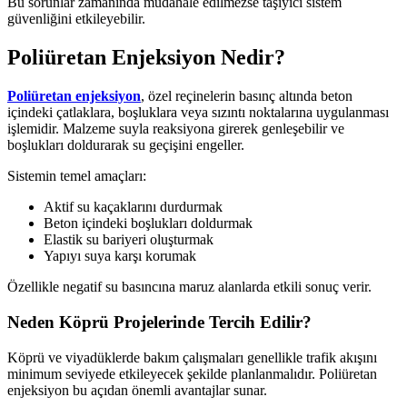
Bu sorunlar zamanında müdahale edilmezse taşıyıcı sistem
güvenliğini etkileyebilir.
Poliüretan Enjeksiyon Nedir?
Poliüretan enjeksiyon
, özel reçinelerin basınç altında beton
içindeki çatlaklara, boşluklara veya sızıntı noktalarına uygulanması
işlemidir. Malzeme suyla reaksiyona girerek genleşebilir ve
boşlukları doldurarak su geçişini engeller.
Sistemin temel amaçları:
Aktif su kaçaklarını durdurmak
Beton içindeki boşlukları doldurmak
Elastik su bariyeri oluşturmak
Yapıyı suya karşı korumak
Özellikle negatif su basıncına maruz alanlarda etkili sonuç verir.
Neden Köprü Projelerinde Tercih Edilir?
Köprü ve viyadüklerde bakım çalışmaları genellikle trafik akışını
minimum seviyede etkileyecek şekilde planlanmalıdır. Poliüretan
enjeksiyon bu açıdan önemli avantajlar sunar.