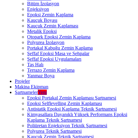
Bitüm İzolasyon
Enjeksiyon
Epoksi Zemin Kaplama
Kauçuk Boyası
Kauçuk Zemin Kaplaması
Metalik Epoksi
Otopark Epoksi Zemin Kaplama
Polyurea İzolasyon
Portakal Kabuğu Zemin Kaplama
Şeffaf Epoksi Masa ve Sehpalar
Şeffaf Epoksi Uygulamaları
Taş Halı
Terrazo Zemin Kaplama
Yanmaz Boya
Projeler
Makina Ekipman
Şartnameler
Yeni
Epoksi Portakal Zemin Kaplaması Şartnamesi
Epoksi Selflevelling Zemin Kaplaması
Antistatik Epoksi Kaplama Teknik Şartnamesi
Kimyasallara Dayanıklı Yüksek Performans Epoksi
Kaplama Teknik Şartnamesi
Poliüretan Enjeksiyon Teknik Şartnamesi
Polyurea Teknik Şartnamesi
Kauçuk Zemin Teknik Şartnamesi