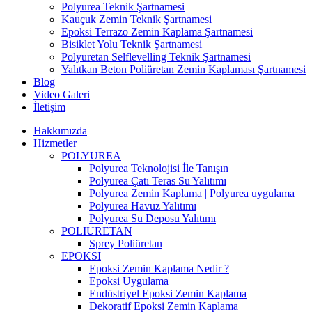
Polyurea Teknik Şartnamesi
Kauçuk Zemin Teknik Şartnamesi
Epoksi Terrazo Zemin Kaplama Şartnamesi
Bisiklet Yolu Teknik Şartnamesi
Polyuretan Selflevelling Teknik Şartnamesi
Yalıtkan Beton Poliüretan Zemin Kaplaması Şartnamesi
Blog
Video Galeri
İletişim
Hakkımızda
Hizmetler
POLYUREA
Polyurea Teknolojisi İle Tanışın
Polyurea Çatı Teras Su Yalıtımı
Polyurea Zemin Kaplama | Polyurea uygulama
Polyurea Havuz Yalıtımı
Polyurea Su Deposu Yalıtımı
POLIURETAN
Sprey Poliüretan
EPOKSI
Epoksi Zemin Kaplama Nedir ?
Epoksi Uygulama
Endüstriyel Epoksi Zemin Kaplama
Dekoratif Epoksi Zemin Kaplama