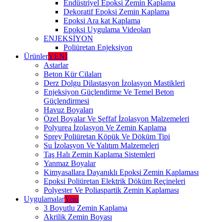
Endüstriyel Epoksi Zemin Kaplama
Dekoratif Epoksi Zemin Kaplama
Epoksi Ara kat Kaplama
Epoksi Uygulama Videoları
ENJEKSİYON
Poliüretan Enjeksiyon
Ürünler
YENİ
Astarlar
Beton Kür Cilaları
Derz Dolgu Dilastasyon İzolasyon Mastikleri
Enjeksiyon Güçlendirme Ve Temel Beton
Güçlendirmesi
Havuz Boyaları
Özel Boyalar Ve Şeffaf İzolasyon Malzemeleri
Polyurea İzolasyon Ve Zemin Kaplama
Sprey Poliüretan Köpük Ve Döküm Tipi
Su İzolasyon Ve Yalıtım Malzemeleri
Taş Halı Zemin Kaplama Sistemleri
Yanmaz Boyalar
Kimyasallara Dayanıklı Epoksi Zemin Kaplaması
Epoksi Poliüretan Elektrik Döküm Reçineleri
Polyester Ve Poliaspartik Zemin Kaplaması
Uygulamalar
Yeni
3 Boyutlu Zemin Kaplama
Akrilik Zemin Boyası