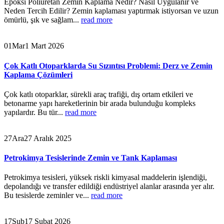
Epoksi Poliüretan Zemin Kaplama Nedir? Nasıl Uygulanır ve
Neden Tercih Edilir? Zemin kaplaması yaptırmak istiyorsan ve uzun
ömürlü, şık ve sağlam...
read more
01
Mar
1 Mart 2026
Çok Katlı Otoparklarda Su Sızıntısı Problemi: Derz ve Zemin
Kaplama Çözümleri
Çok katlı otoparklar, sürekli araç trafiği, dış ortam etkileri ve
betonarme yapı hareketlerinin bir arada bulunduğu kompleks
yapılardır. Bu tür...
read more
27
Ara
27 Aralık 2025
Petrokimya Tesislerinde Zemin ve Tank Kaplaması
Petrokimya tesisleri, yüksek riskli kimyasal maddelerin işlendiği,
depolandığı ve transfer edildiği endüstriyel alanlar arasında yer alır.
Bu tesislerde zeminler ve...
read more
17
Şub
17 Şubat 2026