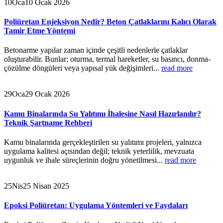
10
Oca
10 Ocak 2026
Poliüretan Enjeksiyon Nedir? Beton Çatlaklarını Kalıcı Olarak
Tamir Etme Yöntemi
Betonarme yapılar zaman içinde çeşitli nedenlerle çatlaklar
oluşturabilir. Bunlar; oturma, termal hareketler, su basıncı, donma-
çözülme döngüleri veya yapısal yük değişimleri...
read more
29
Oca
29 Ocak 2026
Kamu Binalarında Su Yalıtımı İhalesine Nasıl Hazırlanılır?
Teknik Şartname Rehberi
Kamu binalarında gerçekleştirilen su yalıtımı projeleri, yalnızca
uygulama kalitesi açısından değil; teknik yeterlilik, mevzuata
uygunluk ve ihale süreçlerinin doğru yönetilmesi...
read more
25
Nis
25 Nisan 2025
Epoksi Poliüretan: Uygulama Yöntemleri ve Faydaları