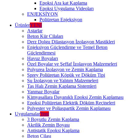
Epoksi Ara kat Kaplama
Epoksi Uygulama Videoları
ENJEKSİYON
Poliüretan Enjeksiyon
Ürünler
YENİ
Astarlar
Beton Kür Cilaları
Derz Dolgu Dilastasyon İzolasyon Mastikleri
Enjeksiyon Güçlendirme ve Temel Beton
Güçlendirmesi
Havuz Boyaları
Özel Boyalar ve Şeffaf İzolasyon Malzemeleri
Polyurea İzolasyon ve Zemin Kaplama
Sprey Poliüretan Köpük ve Döküm Tipi
Su İzolasyon ve Yalıtım Malzemeleri
Taş Halı Zemin Kaplama Sistemleri
Yanmaz Boyalar
Kimyasallara Dayanıklı Epoksi Zemin Kaplaması
Epoksi Poliüretan Elektrik Döküm Reçineleri
Polyester ve Poliaspartik Zemin Kaplaması
Uygulamalar
Yeni
3 Boyutlu Zemin Kaplama
Akrilik Zemin Boyası
Antistatik Epoksi Kaplama
Beton Cilası