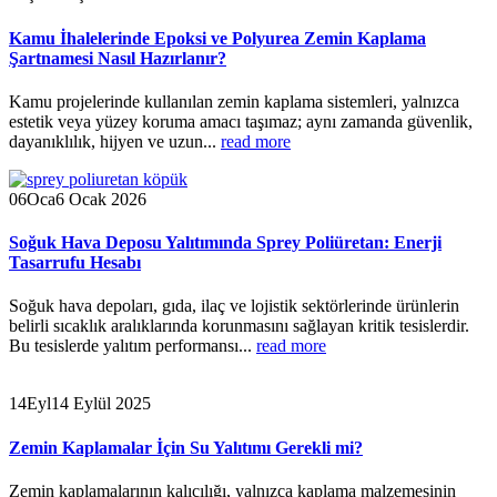
Kamu İhalelerinde Epoksi ve Polyurea Zemin Kaplama
Şartnamesi Nasıl Hazırlanır?
Kamu projelerinde kullanılan zemin kaplama sistemleri, yalnızca
estetik veya yüzey koruma amacı taşımaz; aynı zamanda güvenlik,
dayanıklılık, hijyen ve uzun...
read more
06
Oca
6 Ocak 2026
Soğuk Hava Deposu Yalıtımında Sprey Poliüretan: Enerji
Tasarrufu Hesabı
Soğuk hava depoları, gıda, ilaç ve lojistik sektörlerinde ürünlerin
belirli sıcaklık aralıklarında korunmasını sağlayan kritik tesislerdir.
Bu tesislerde yalıtım performansı...
read more
14
Eyl
14 Eylül 2025
Zemin Kaplamalar İçin Su Yalıtımı Gerekli mi?
Zemin kaplamalarının kalıcılığı, yalnızca kaplama malzemesinin