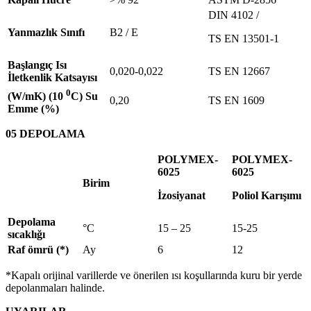
DIN 4102 /
Yanmazlık Sınıfı
B2 / E
TS EN 13501-1
Başlangıç Isı
0,020-0,022
TS EN 12667
İletkenlik Katsayısı
0
(W/mK) (10
C) Su
0,20
TS EN 1609
Emme (%)
05 DEPOLAMA
POLYMEX-
POLYMEX-
6025
6025
Birim
İzosiyanat
Poliol Karışımı
Depolama
°C
15 – 25
15-25
sıcaklığı
Raf ömrü (*)
Ay
6
12
*Kapalı orijinal varillerde ve önerilen ısı koşullarında kuru bir yerde
depolanmaları halinde.