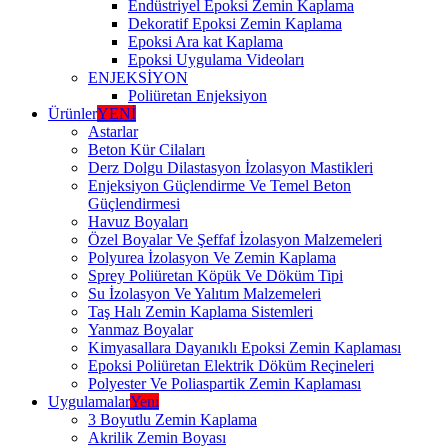
Endüstriyel Epoksi Zemin Kaplama
Dekoratif Epoksi Zemin Kaplama
Epoksi Ara kat Kaplama
Epoksi Uygulama Videoları
ENJEKSİYON
Poliüretan Enjeksiyon
Ürünler
YENİ
Astarlar
Beton Kür Cilaları
Derz Dolgu Dilastasyon İzolasyon Mastikleri
Enjeksiyon Güçlendirme Ve Temel Beton
Güçlendirmesi
Havuz Boyaları
Özel Boyalar Ve Şeffaf İzolasyon Malzemeleri
Polyurea İzolasyon Ve Zemin Kaplama
Sprey Poliüretan Köpük Ve Döküm Tipi
Su İzolasyon Ve Yalıtım Malzemeleri
Taş Halı Zemin Kaplama Sistemleri
Yanmaz Boyalar
Kimyasallara Dayanıklı Epoksi Zemin Kaplaması
Epoksi Poliüretan Elektrik Döküm Reçineleri
Polyester Ve Poliaspartik Zemin Kaplaması
Uygulamalar
Yeni
3 Boyutlu Zemin Kaplama
Akrilik Zemin Boyası