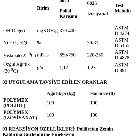
6025
6025
Test
Birim
Poliol
Metodu
İzosiyanat
Karışımı
ASTM
OH Değeri
mgKOH/g
350-400
D 4274
ASTM
NCO içeriği
%
30-31
D 5155
ASTM
0
mPa.s
650-750
220-250
Viskozite(25
C)
D 4878
Özgül Ağırlık
ASTM
g/ml
1,12
1,23
0
D 891
(20
C)
02 UYGULAMA TAVSİYE EDİLEN ORANLAR
Ağırlıkça (kg)
Hacimce (lt)
POLYMEX
100
100
(POLİOL)
POLYMEX
109
100
(IZOSİYANAT)
03 REAKSİYON ÖZELLİKLERİ: Poliüretan Zemin
Kaldırma Güçlendirme Enjeksiyon