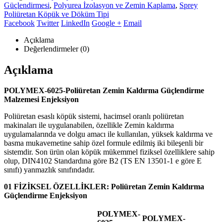
Güçlendirmesi
,
Polyurea İzolasyon ve Zemin Kaplama
,
Sprey
Poliüretan Köpük ve Döküm Tipi
Facebook
Twitter
LinkedIn
Google +
Email
Açıklama
Değerlendirmeler (0)
Açıklama
POLYMEX-6025-Poliüretan Zemin Kaldırma Güçlendirme
Malzemesi Enjeksiyon
Poliüretan esaslı köpük sistemi, hacimsel oranlı poliüretan
makinaları ile uygulanabilen, özellikle Zemin kaldırma
uygulamalarında ve dolgu amacı ile kullanılan, yüksek kaldırma ve
basma mukavemetine sahip özel formule edilmiş iki bileşenli bir
sistemdir. Son ürün olan köpük mükemmel fiziksel özelliklere sahip
olup, DIN4102 Standardına göre B2 (TS EN 13501-1 e göre E
sınıfı) yanmazlık sınıfındadır.
01 FİZİKSEL ÖZELLİKLER: Poliüretan Zemin Kaldırma
Güçlendirme Enjeksiyon
POLYMEX-
POLYMEX-