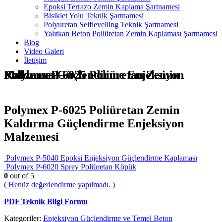
Epoksi Terrazo Zemin Kaplama Şartnamesi
Bisiklet Yolu Teknik Şartnamesi
Polyuretan Selflevelling Teknik Şartnamesi
Yalıtkan Beton Poliüretan Zemin Kaplaması Şartnamesi
Blog
Video Galeri
İletişim
Polymex P-6025 Poliüretan Zemin Kaldırma Güçlendirme Enjeksiyon Malzemesi
Polymex P-6025 Poliüretan Zemin
Kaldırma Güçlendirme Enjeksiyon
Malzemesi
Polymex P-5040 Epoksi Enjeksiyon Güçlendirme Kaplaması
Polymex P-6020 Sprey Poliüretan Köpük
0
out of 5
( Henüz değerlendirme yapılmadı. )
PDF Teknik Bilgi Formu
Kategoriler:
Enjeksiyon Güçlendirme ve Temel Beton