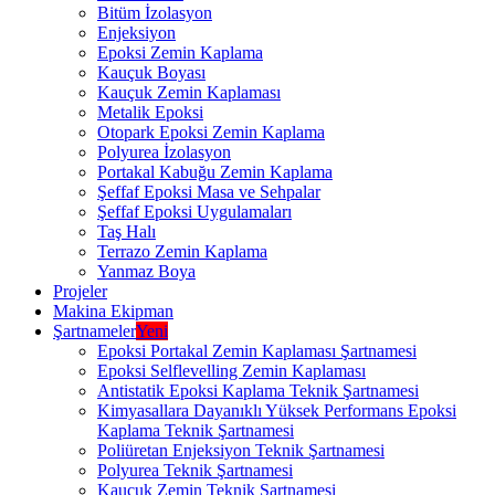
Bitüm İzolasyon
Enjeksiyon
Epoksi Zemin Kaplama
Kauçuk Boyası
Kauçuk Zemin Kaplaması
Metalik Epoksi
Otopark Epoksi Zemin Kaplama
Polyurea İzolasyon
Portakal Kabuğu Zemin Kaplama
Şeffaf Epoksi Masa ve Sehpalar
Şeffaf Epoksi Uygulamaları
Taş Halı
Terrazo Zemin Kaplama
Yanmaz Boya
Projeler
Makina Ekipman
Şartnameler
Yeni
Epoksi Portakal Zemin Kaplaması Şartnamesi
Epoksi Selflevelling Zemin Kaplaması
Antistatik Epoksi Kaplama Teknik Şartnamesi
Kimyasallara Dayanıklı Yüksek Performans Epoksi
Kaplama Teknik Şartnamesi
Poliüretan Enjeksiyon Teknik Şartnamesi
Polyurea Teknik Şartnamesi
Kauçuk Zemin Teknik Şartnamesi