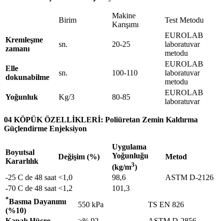
Makine
Birim
Test Metodu
Karışımı
EUROLAB
Kremleşme
sn.
20-25
laboratuvar
zamanı
metodu
EUROLAB
Elle
sn.
100-110
laboratuvar
dokunabilme
metodu
EUROLAB
Yoğunluk
Kg/3
80-85
laboratuvar
04 KÖPÜK ÖZELLİKLERİ: Poliüretan Zemin Kaldırma
Güçlendirme Enjeksiyon
Uygulama
Boyutsal
Yoğunluğu
Değişim (%)
Metod
Kararlılık
3
(kg/m
)
-25 C de 48 saat
<1,0
98,6
ASTM D-2126
-70 C de 48 saat
<1,2
101,3
*
Basma Dayanımı
550 kPa
TS EN 826
(%10)
Kapalı Hücre
>% 92
ASTM D-2856