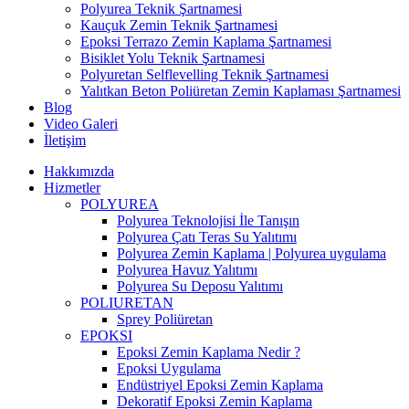
Polyurea Teknik Şartnamesi
Kauçuk Zemin Teknik Şartnamesi
Epoksi Terrazo Zemin Kaplama Şartnamesi
Bisiklet Yolu Teknik Şartnamesi
Polyuretan Selflevelling Teknik Şartnamesi
Yalıtkan Beton Poliüretan Zemin Kaplaması Şartnamesi
Blog
Video Galeri
İletişim
Hakkımızda
Hizmetler
POLYUREA
Polyurea Teknolojisi İle Tanışın
Polyurea Çatı Teras Su Yalıtımı
Polyurea Zemin Kaplama | Polyurea uygulama
Polyurea Havuz Yalıtımı
Polyurea Su Deposu Yalıtımı
POLIURETAN
Sprey Poliüretan
EPOKSI
Epoksi Zemin Kaplama Nedir ?
Epoksi Uygulama
Endüstriyel Epoksi Zemin Kaplama
Dekoratif Epoksi Zemin Kaplama