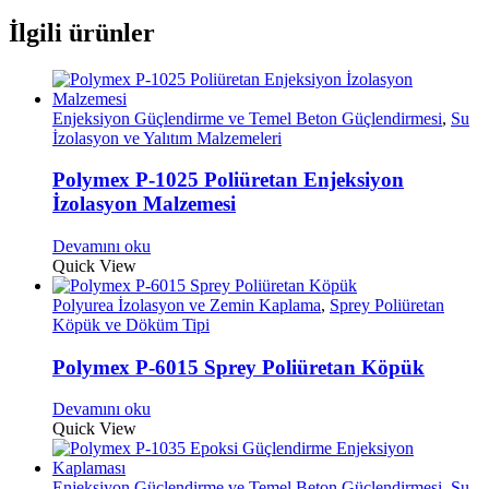
İlgili ürünler
Enjeksiyon Güçlendirme ve Temel Beton Güçlendirmesi
,
Su
İzolasyon ve Yalıtım Malzemeleri
Polymex P-1025 Poliüretan Enjeksiyon
İzolasyon Malzemesi
Devamını oku
Quick View
Polyurea İzolasyon ve Zemin Kaplama
,
Sprey Poliüretan
Köpük ve Döküm Tipi
Polymex P-6015 Sprey Poliüretan Köpük
Devamını oku
Quick View
Enjeksiyon Güçlendirme ve Temel Beton Güçlendirmesi
,
Su