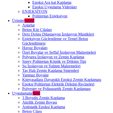
Epoksi Ara kat Kaplama
Epoksi Uygulama Videoları
ENJEKSİYON
Poliüretan Enjeksiyon
Ürünler
YENİ
Astarlar
Beton Kür Cilaları
Derz Dolgu Dilastasyon İzolasyon Mastikleri
Enjeksiyon Güçlendirme ve Temel Beton
Güçlendirmesi
Havuz Boyaları
Özel Boyalar ve Şeffaf İzolasyon Malzemeleri
Polyurea İzolasyon ve Zemin Kaplama
Sprey Poliüretan Köpük ve Döküm Tipi
Su İzolasyon ve Yalıtım Malzemeleri
Taş Halı Zemin Kaplama Sistemleri
Yanmaz Boyalar
Kimyasallara Dayanıklı Epoksi Zemin Kaplaması
Epoksi Poliüretan Elektrik Döküm Reçineleri
Polyester ve Poliaspartik Zemin Kaplaması
Uygulamalar
Yeni
3 Boyutlu Zemin Kaplama
Akrilik Zemin Boyası
Antistatik Epoksi Kaplama
Beton Cilası