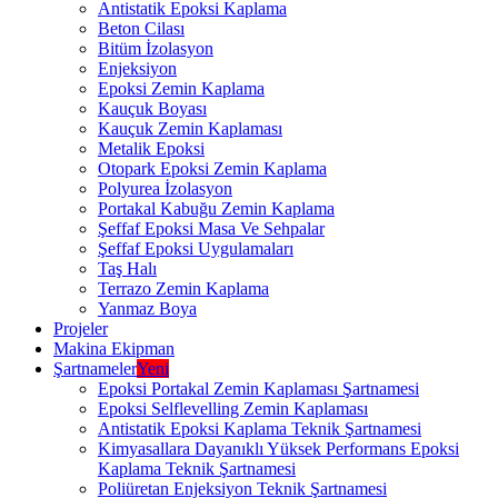
Antistatik Epoksi Kaplama
Beton Cilası
Bitüm İzolasyon
Enjeksiyon
Epoksi Zemin Kaplama
Kauçuk Boyası
Kauçuk Zemin Kaplaması
Metalik Epoksi
Otopark Epoksi Zemin Kaplama
Polyurea İzolasyon
Portakal Kabuğu Zemin Kaplama
Şeffaf Epoksi Masa Ve Sehpalar
Şeffaf Epoksi Uygulamaları
Taş Halı
Terrazo Zemin Kaplama
Yanmaz Boya
Projeler
Makina Ekipman
Şartnameler
Yeni
Epoksi Portakal Zemin Kaplaması Şartnamesi
Epoksi Selflevelling Zemin Kaplaması
Antistatik Epoksi Kaplama Teknik Şartnamesi
Kimyasallara Dayanıklı Yüksek Performans Epoksi
Kaplama Teknik Şartnamesi
Poliüretan Enjeksiyon Teknik Şartnamesi