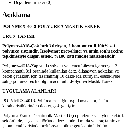
Değerlendirmeler (0)
Açıklama
POLYMEX-4018-POLYUREA MASTİK ESNEK
ÜRÜN TANIMI
Polymex-4018-Çok hızlı kürleşen, 2 komponentli 100% saf
polyurea sistemdir. İzosiyanat prepolimer ve amin sonlu reçine
tepkimesiyle oluşan esnek, %100 katı madde malzemesidir.
Polymex–4018-Yapısında solvent ve uçucu bileşen içermeyen 2
kompenantlı 3:1 oranında kullanılan derz, dilatasyon noktaları ve
beton çatlakları için tasarlanmış 10 dakikada kuruyan, elastikiyete
sahip poliürea bazlı dolgu macunudur.Polyurea Mastik Esnek.
UYGULAMA ALANLARI
POLYMEX-4018-Poliürea mastiğin uygulama alanı, üstün
karakteristiklerinden dolayı, çok geniştir.
Polyurea Esnek Tiksotropik Mastik Dişcephelerde sanayide elektrik
sektöründe, inşaat sektöründe derz tamiratlarında ve araç tamir ve
yapımı endüstrisinde hızlı boyanabilme gereksinimli bütün