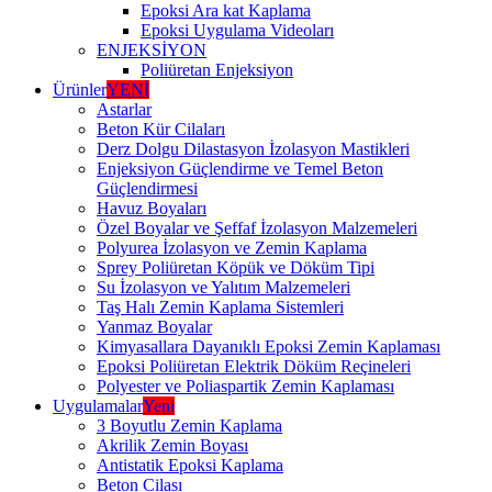
Epoksi Ara kat Kaplama
Epoksi Uygulama Videoları
ENJEKSİYON
Poliüretan Enjeksiyon
Ürünler
YENİ
Astarlar
Beton Kür Cilaları
Derz Dolgu Dilastasyon İzolasyon Mastikleri
Enjeksiyon Güçlendirme ve Temel Beton
Güçlendirmesi
Havuz Boyaları
Özel Boyalar ve Şeffaf İzolasyon Malzemeleri
Polyurea İzolasyon ve Zemin Kaplama
Sprey Poliüretan Köpük ve Döküm Tipi
Su İzolasyon ve Yalıtım Malzemeleri
Taş Halı Zemin Kaplama Sistemleri
Yanmaz Boyalar
Kimyasallara Dayanıklı Epoksi Zemin Kaplaması
Epoksi Poliüretan Elektrik Döküm Reçineleri
Polyester ve Poliaspartik Zemin Kaplaması
Uygulamalar
Yeni
3 Boyutlu Zemin Kaplama
Akrilik Zemin Boyası
Antistatik Epoksi Kaplama
Beton Cilası