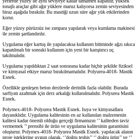
yerlerde yüzey ile aynı seviyeye kadar tamamen kapatılır, yüksek
tonajlı araçlar gibi ağır yüklere maruz kalıyorsa zemin seviyesinden
biraz aşağıda bırakılır. Bu mastiği uzun süre ağır yük etkilerinden
korur.
Eğer yüzey pürüzsüz ise zımpara yapılarak veya kumlama makinesi
ile zemin şartlandırılır.
Uygulama eğer kartuş ile yapılacaksa kullanım bitiminde ağzı sıkıca
kapatılmalı bir sonraki kullanım için yeni bir karıştırıcı uç
takılmalıdır.
Uygulama yapıldıktan 2 saat sonrasına kadar hiçbir şekilde fiziksel
ve kimyasal etkiye maruz bırakılmamalıdır. Polyurea-4018- Mastik
Esnek.
Özellikle genleşen beton derzlerde derinlik fazla olabilir. Burada
sarfiyatı azaltmak için derz arkalığı kullanılmalıdır. Polyurea Mastik
Esnek.
Polymex-4018- Polyurea Mastik Esnek. Isıya ve kimyasallara
dayanıklıdır. Uygulama kalitesinin en az kullanılan malzemenin
kalitesi kadar önemli olduğu gerçeği firmamızın ‘’ kaliteden taviz
vermemek ’’ prensibi ile ürün ve uygulama kalitesinin garantisini
oluşturur. Polymex-4018- Polyurea Mastik Esnek. yapılacak alanın
proje isteklerine uygun olarak, ‘’doğru teşhis’’ ‘’ doğru ürün’’ ve ‘’