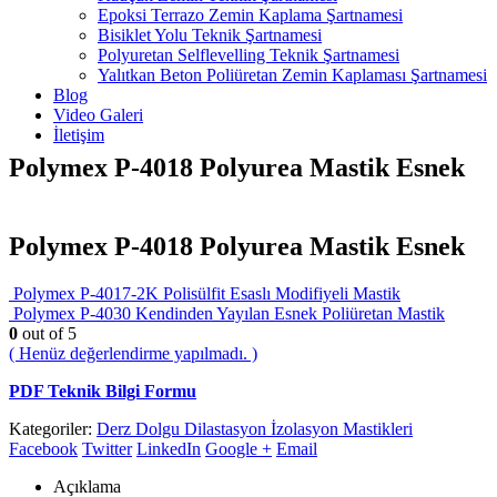
Epoksi Terrazo Zemin Kaplama Şartnamesi
Bisiklet Yolu Teknik Şartnamesi
Polyuretan Selflevelling Teknik Şartnamesi
Yalıtkan Beton Poliüretan Zemin Kaplaması Şartnamesi
Blog
Video Galeri
İletişim
Polymex P-4018 Polyurea Mastik Esnek
Polymex P-4018 Polyurea Mastik Esnek
Polymex P-4017-2K Polisülfit Esaslı Modifiyeli Mastik
Polymex P-4030 Kendinden Yayılan Esnek Poliüretan Mastik
0
out of 5
( Henüz değerlendirme yapılmadı. )
PDF Teknik Bilgi Formu
Kategoriler:
Derz Dolgu Dilastasyon İzolasyon Mastikleri
Facebook
Twitter
LinkedIn
Google +
Email
Açıklama