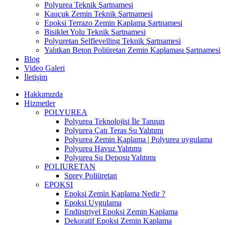
Polyurea Teknik Şartnamesi
Kauçuk Zemin Teknik Şartnamesi
Epoksi Terrazo Zemin Kaplama Şartnamesi
Bisiklet Yolu Teknik Şartnamesi
Polyuretan Selflevelling Teknik Şartnamesi
Yalıtkan Beton Poliüretan Zemin Kaplaması Şartnamesi
Blog
Video Galeri
İletişim
Hakkımızda
Hizmetler
POLYUREA
Polyurea Teknolojisi İle Tanışın
Polyurea Çatı Teras Su Yalıtımı
Polyurea Zemin Kaplama | Polyurea uygulama
Polyurea Havuz Yalıtımı
Polyurea Su Deposu Yalıtımı
POLIURETAN
Sprey Poliüretan
EPOKSI
Epoksi Zemin Kaplama Nedir ?
Epoksi Uygulama
Endüstriyel Epoksi Zemin Kaplama
Dekoratif Epoksi Zemin Kaplama