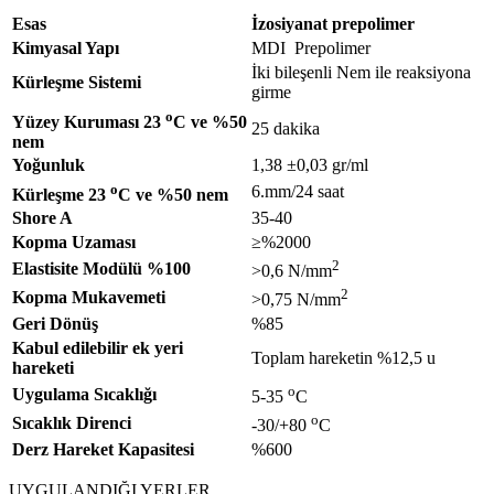
Esas
İzosiyanat prepolimer
Kimyasal Yapı
MDI Prepolimer
İki bileşenli Nem ile reaksiyona
Kürleşme Sistemi
girme
o
Yüzey Kuruması 23
C ve %50
25 dakika
nem
Yoğunluk
1,38 ±0,03 gr/ml
o
6.mm/24 saat
Kürleşme 23
C ve %50 nem
Shore A
35-40
Kopma Uzaması
≥%2000
2
Elastisite Modülü %100
>0,6 N/mm
2
Kopma Mukavemeti
>0,75 N/mm
Geri Dönüş
%85
Kabul edilebilir ek yeri
Toplam hareketin %12,5 u
hareketi
o
Uygulama Sıcaklığı
5-35
C
o
Sıcaklık Direnci
-30/+80
C
Derz Hareket Kapasitesi
%600
UYGULANDIĞI YERLER