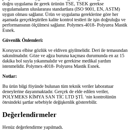
doğru uygulama ile gerek ürünün TSE, TSEK gerekse
uygulamaların uluslararası standartlara (ISO 9001, EN, ASTM)
uygun olması sağlanır. Ürün ve uygulama gereklerine göre her
aşamada gerçekleştirilen kalite kontrol testleri ile işin doğruluğu ve
performansının ölçülmesi sağlanır. Polymex-4018- Polyurea Mastik
Esnek.
Güvenlik Önlemleri:
Koruyucu elbise gözlük ve eldiven giyilmelidir. Deri ile temasından
sakınılmalıdır. Göze ve ağza buruna kaçması durumunda en az 15
dakika bol suyla yıkanmalıdır ve gerekirse medikal yardım
istenmelidir. Polymex-4018- Polyurea Mastik Esnek.
Notlar:
Bu ürün bilgi föyünde bulunan tüm teknik veriler laboratuar
deneylerine dayanmaktadır. Gerçek de elde edilen veriler,
POLYMEKS KİMYA SAN TİC LTD ŞTİ. ‘nin kontrolünün
ötesindeki şartlar sebebiyle değişkenlik gösterebilir.
Değerlendirmeler
Henüz değerlendirme yapılmadı.