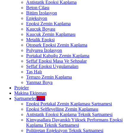
Antistatik Epoksi Kaplama
Beton Cilası
Bitüm İzolasyon
Enjeksiyon
Epoksi Zemin Kaplama
Kauçuk Boyası
Kauçuk Zemin Kaplaması
Metalik Epoksi
Otopark Epoksi Zemin Kaplama
Polyurea İzolasyon
Portakal Kabuğu Zemin Kaplama
Şeffaf Epoksi Masa Ve Sehpalar
Şeffaf Epoksi Uygulamaları
Taş Halı
Terrazo Zemin Kaplama
Yanmaz Boya
Projeler
Makina Ekipman
Şartnameler
Yeni
Epoksi Portakal Zemin Kaplaması Şartnamesi
Epoksi Selflevelling Zemin Kaplaması
Antistatik Epoksi Kaplama Teknik Şartnamesi
Kimyasallara Dayanıklı Yüksek Performans Epoksi
Kaplama Teknik Şartnamesi
Poliüretan Enjeksiyon Teknik Şartnamesi