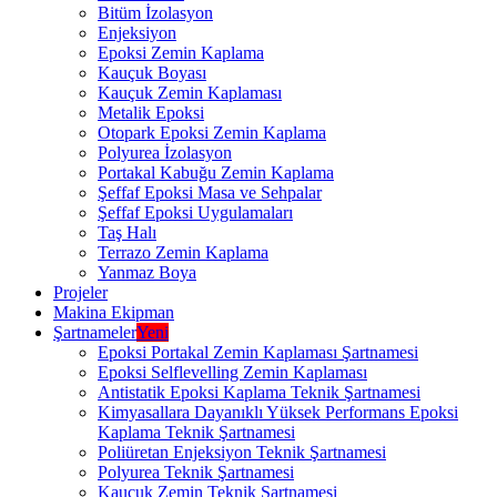
Bitüm İzolasyon
Enjeksiyon
Epoksi Zemin Kaplama
Kauçuk Boyası
Kauçuk Zemin Kaplaması
Metalik Epoksi
Otopark Epoksi Zemin Kaplama
Polyurea İzolasyon
Portakal Kabuğu Zemin Kaplama
Şeffaf Epoksi Masa ve Sehpalar
Şeffaf Epoksi Uygulamaları
Taş Halı
Terrazo Zemin Kaplama
Yanmaz Boya
Projeler
Makina Ekipman
Şartnameler
Yeni
Epoksi Portakal Zemin Kaplaması Şartnamesi
Epoksi Selflevelling Zemin Kaplaması
Antistatik Epoksi Kaplama Teknik Şartnamesi
Kimyasallara Dayanıklı Yüksek Performans Epoksi
Kaplama Teknik Şartnamesi
Poliüretan Enjeksiyon Teknik Şartnamesi
Polyurea Teknik Şartnamesi
Kauçuk Zemin Teknik Şartnamesi