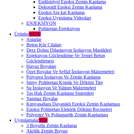
Endüstriyel Epoksi Zemin Kaplama
Dekoratif Epoksi Zemin Kaplama
Epoksi Ara kat Kaplama
Epoksi Uygulama Videoları
ENJEKSİYON
Poliüretan Enjeksiyon
Ürünler
YENİ
Astarlar
Beton Kür Cilaları
Derz Dolgu Dilastasyon İzolasyon Mastikleri
Enjeksiyon Güçlendirme Ve Temel Beton
Güçlendirmesi
Havuz Boyaları
Özel Boyalar Ve Şeffaf İzolasyon Malzemeleri
Polyurea İzolasyon Ve Zemin Kaplama
Sprey Poliüretan Köpük Ve Döküm Tipi
Su İzolasyon Ve Yalıtım Malzemeleri
Taş Halı Zemin Kaplama Sistemleri
Yanmaz Boyalar
Kimyasallara Dayanıklı Epoksi Zemin Kaplaması
Epoksi Poliüretan Elektrik Döküm Reçineleri
Polyester Ve Poliaspartik Zemin Kaplaması
Uygulamalar
Yeni
3 Boyutlu Zemin Kaplama
Akrilik Zemin Boyası