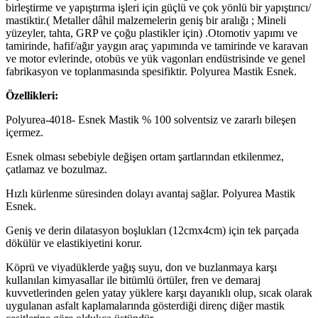
birleştirme ve yapıştırma işleri için güçlü ve çok yönlü bir yapıştırıcı/
mastiktir.( Metaller dâhil malzemelerin geniş bir aralığı ; Mineli
yüzeyler, tahta, GRP ve çoğu plastikler için) .Otomotiv yapımı ve
tamirinde, hafif/ağır yaygın araç yapımında ve tamirinde ve karavan
ve motor evlerinde, otobüs ve yük vagonları endüstrisinde ve genel
fabrikasyon ve toplanmasında spesifiktir. Polyurea Mastik Esnek.
Özellikleri:
Polyurea-4018- Esnek Mastik % 100 solventsiz ve zararlı bileşen
içermez.
Esnek olması sebebiyle değişen ortam şartlarından etkilenmez,
çatlamaz ve bozulmaz.
Hızlı kürlenme süresinden dolayı avantaj sağlar. Polyurea Mastik
Esnek.
Geniş ve derin dilatasyon boşlukları (12cmx4cm) için tek parçada
dökülür ve elastikiyetini korur.
Köprü ve viyadüklerde yağış suyu, don ve buzlanmaya karşı
kullanılan kimyasallar ile bitümlü örtüler, fren ve demaraj
kuvvetlerinden gelen yatay yüklere karşı dayanıklı olup, sıcak olarak
uygulanan asfalt kaplamalarında gösterdiği direnç diğer mastik