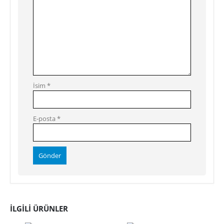
İsim
*
E-posta
*
İLGILI ÜRÜNLER