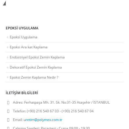
Polymex Kimya
EPOKSI UYGULAMA
Epoksi Uygulama
Epoksi Ara kat Kaplama
Endüstriyel Epoksi Zemin Kaplama
Dekoratif Epoksi Zemin Kaplama
Epoksi Zemin Kaplama Nedir ?
İLETIŞIM BILGILERI
Adres:
Ferhatpaşa Mh. 31. Sk. No:31-35 Ataşehir / İSTANBUL
Telefon:
(+90) 216 540 67 03 - (+90) 216 540 67 04
Email:
uretim@polymex.com.tr
Çalışma Saatleri:
Pazartesi - Cuma 09:00 - 19:30