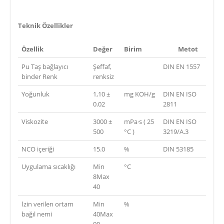
Teknik Özellikler
Özellik
Değer
Birim
Metot
Pu Taş bağlayıcı
Şeffaf,
DIN EN 1557
binder Renk
renksiz
Yoğunluk
1,10 ±
mg KOH/g
DIN EN ISO
0.02
2811
Viskozite
3000 ±
mPa·s ( 25
DIN EN ISO
500
°C )
3219/A.3
NCO içeriği
15.0
%
DIN 53185
Uygulama sıcaklığı
Min
°C
8Max
40
İzin verilen ortam
Min
%
bağıl nemi
40Max
90