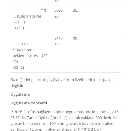
(10
5030
dk.
°C)Çalışma süresi
20
(20 °C)
(30 °C)
2418
dk.
(10
10
°C)Katlararası
bekleme süresi (20
°C)
(30 °C)
Bu değerler genel bilgi sağlar ve ürün özelliklerinin bir parçası
değildir.
Uygulama
Uygulama Yöntemi
P-3036- Pu Taş bağlayıcı binder uygulamasında ideal sıcaklık 15-
25 °C dir. Tane büyüklüğüne bağlı olarak yaklaşık 300 devirde
çalışan bir karıştırıcıda 100 birim yuvarlak kuvars mineraline
ağırlıkça 5 -12 birim Polymex Binder STN-1015 3-5 dk