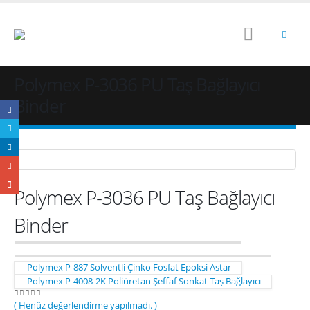
Polymex P-3036 PU Taş Bağlayıcı
Binder
Polymex P-3036 PU Taş Bağlayıcı
Binder
Polymex P-887 Solventli Çinko Fosfat Epoksi Astar
Polymex P-4008-2K Poliüretan Şeffaf Sonkat Taş Bağlayıcı
( Henüz değerlendirme yapılmadı. )
0
out of 5